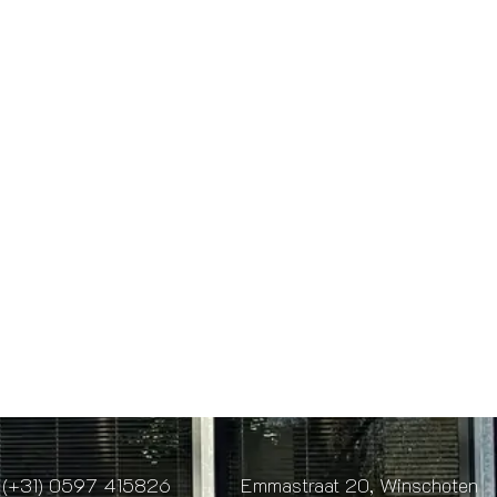
(+31) 0597 415826
Emmastraat 20, Winschoten
articulier
Zakelijk
Projecten
Contact