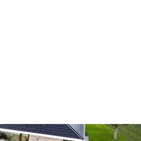
(+31) 0597 415826
Emmastraat 20, Winschoten
articulier
Zakelijk
Projecten
Contact